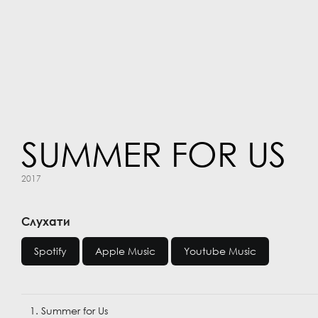
SUMMER FOR US
2017
Слухати
Spotify
Apple Music
Youtube Music
1. Summer for Us