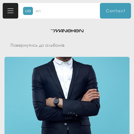
ua
en
Contact
Повернутись до альбомів