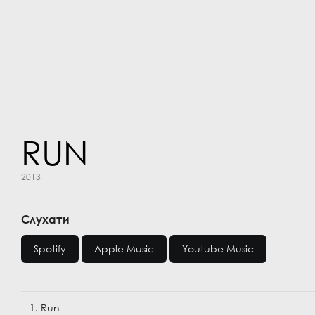
RUN
2013
Слухати
Spotify
Apple Music
Youtube Music
1. Run