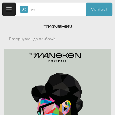
ua
en
Contact
Повернутись до альбомів