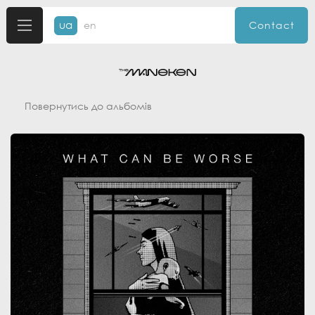
ua
en
Contact
Повернутись до альбомів